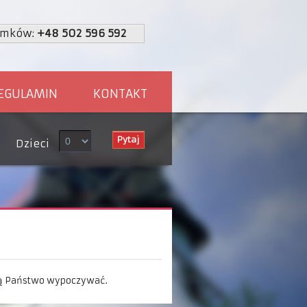
omków:
+48 502 596 592
EGULAMIN
KONTAKT
Dzieci
ogą Państwo wypoczywać.