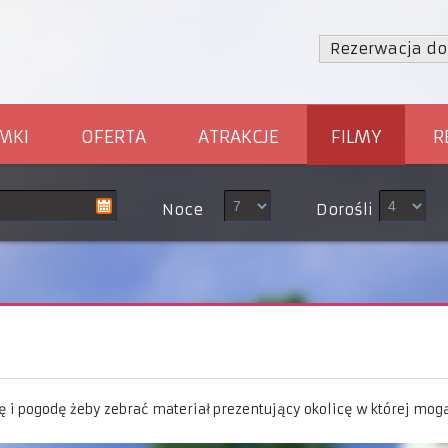
Rezerwacja d
MKI
OFERTA
ATRAKCJE
FILMY
R
Noce
Dorośli
ę i pogodę żeby zebrać materiał prezentujący okolicę w której m