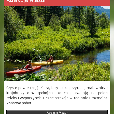
Atrakcje Mazur
Czyste powietrze, jeziora, lasy dzika przyroda, malownicze
krajobrazy oraz spokojna okolica pozwalają na pełen
relaksu wypoczynek. Liczne atrakcje w regionie urozmaicą
Państwa pobyt.
Atrakcje Mazur